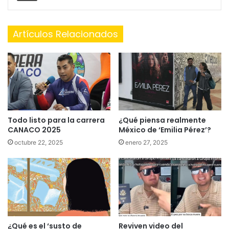
Artículos Relacionados
Todo listo para la carrera
¿Qué piensa realmente
CANACO 2025
México de ‘Emilia Pérez’?
octubre 22, 2025
enero 27, 2025
¿Qué es el ‘susto de
Reviven video del