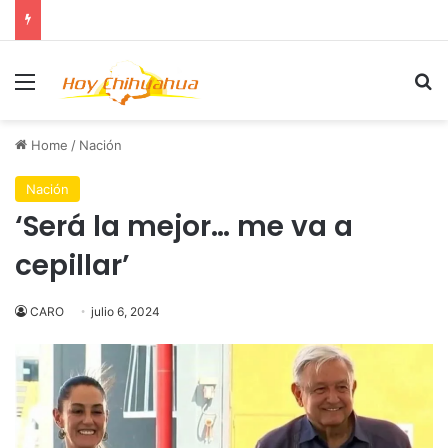
Menu
Se
Home
/
Nación
Nación
‘Será la mejor… me va a
cepillar’
CARO
julio 6, 2024