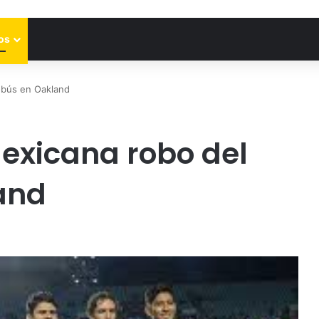
os
obús en Oakland
Mexicana robo del
and