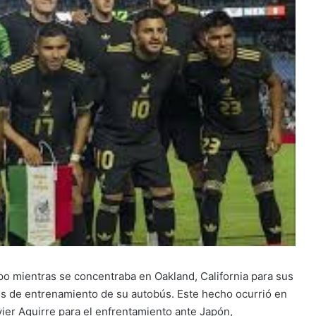
o mientras se concentraba en Oakland, California para sus
los de entrenamiento de su autobús. Este hecho ocurrió en
vier Aguirre para el enfrentamiento ante Japón,