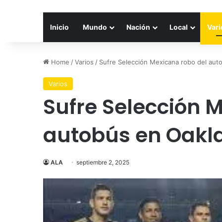
Inicio
Mundo
Nación
Local
Vari
Home
/
Varios
/
Sufre Selección Mexicana robo del aut
Varios
Sufre Selección 
autobús en Oakl
ALA
septiembre 2, 2025