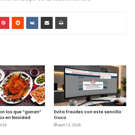
mblr
Pinterest
Reddit
VKontakte
Share via Email
Print
son los que “ganan”
Evita fraudes con este sencillo
os en Navidad
truco
2024
abril 13, 2026