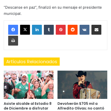
“Descanse en paz”, finalizó en su mensaje el presidente
municipal.
LinkedIn
Tumblr
Pinterest
Reddit
VKontakte
Share via Email
Print
Artículos Relacionados
Asiste alcalde al Estadio 8
Devolverán $705 mil a
de Diciembre a disfrutar
Alfredito Olivas; no cantó