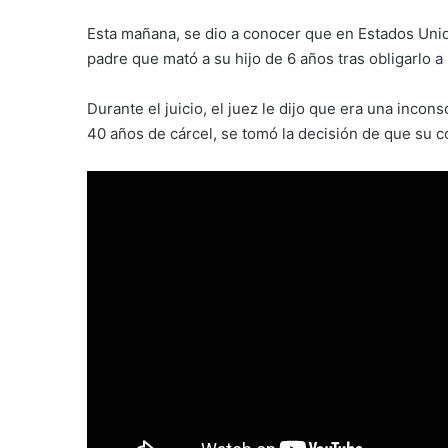
Esta mañana, se dio a conocer que en Estados Unid
padre que mató a su hijo de 6 años tras obligarlo a 
Durante el juicio, el juez le dijo que era una incon
40 años de cárcel, se tomó la decisión de que su c