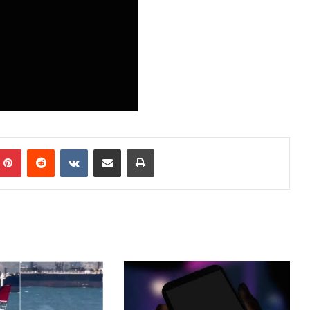
mblr
Pinterest
Reddit
VKontakte
Share via Email
Print