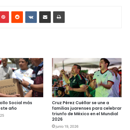
mblr
Pinterest
Reddit
VKontakte
Share via Email
Print
ollo Social más
Cruz Pérez Cuéllar se une a
este año
familias juarenses para celebrar
triunfo de México en el Mundial
025
2026
junio 19, 2026