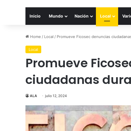
Inicio
Mundo
Nación
Local
Vari
Home
/
Local
/
Promueve Ficosec denuncias ciudadanas
Local
Promueve Ficose
ciudadanas dura
ALA
julio 12, 2024