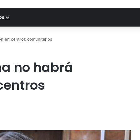
os
ión en centros comunitarios
na no habrá
 centros