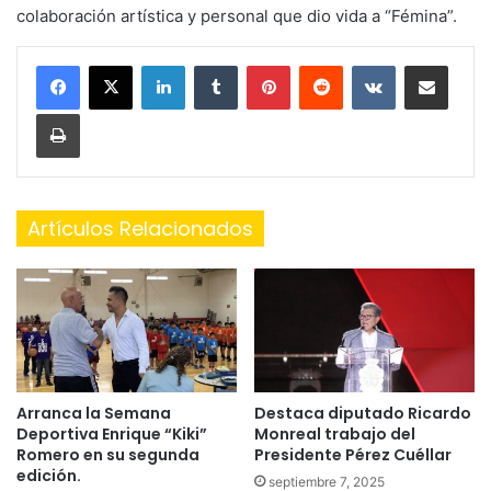
colaboración artística y personal que dio vida a “Fémina”.
LinkedIn
Tumblr
Pinterest
Reddit
VKontakte
Share via Email
Print
Artículos Relacionados
Arranca la Semana
Destaca diputado Ricardo
Deportiva Enrique “Kiki”
Monreal trabajo del
Romero en su segunda
Presidente Pérez Cuéllar
edición.
septiembre 7, 2025