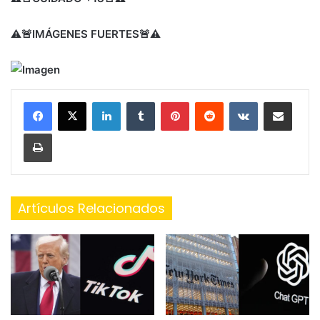
⚠️
🚨
IMÁGENES FUERTES
🚨
⚠️
LinkedIn
Tumblr
Pinterest
Reddit
VKontakte
Share via Email
Print
Artículos Relacionados