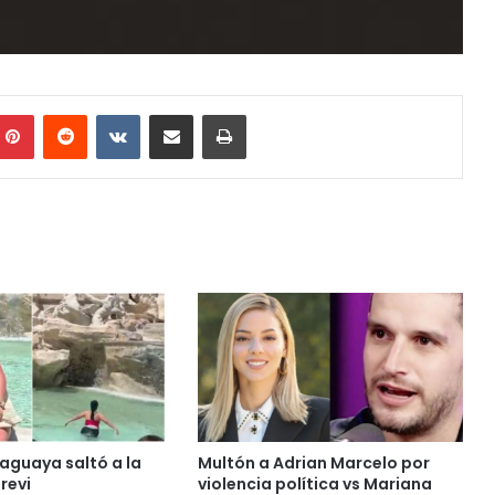
mblr
Pinterest
Reddit
VKontakte
Share via Email
Print
aguaya saltó a la
Multón a Adrian Marcelo por
revi
violencia política vs Mariana