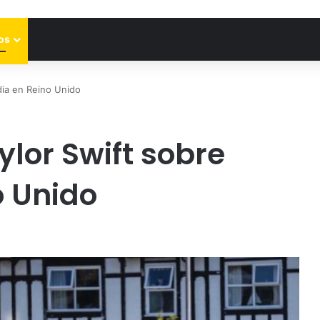
os
edia en Reino Unido
ylor Swift sobre
o Unido