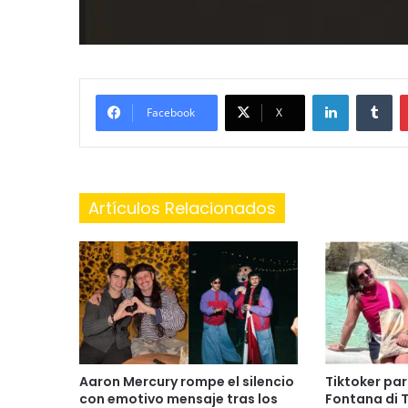
LinkedIn
Tu
Facebook
X
Artículos Relacionados
Aaron Mercury rompe el silencio
Tiktoker par
con emotivo mensaje tras los
Fontana di T