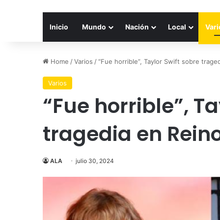
Inicio
Mundo
Nación
Local
Vari
Home
/
Varios
/
“Fue horrible”, Taylor Swift sobre trag
Varios
“Fue horrible”, Ta
tragedia en Rein
ALA
julio 30, 2024