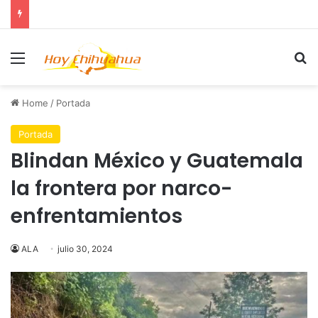
Menu
Se
Home
/
Portada
Portada
Blindan México y Guatemala
la frontera por narco-
enfrentamientos
ALA
julio 30, 2024