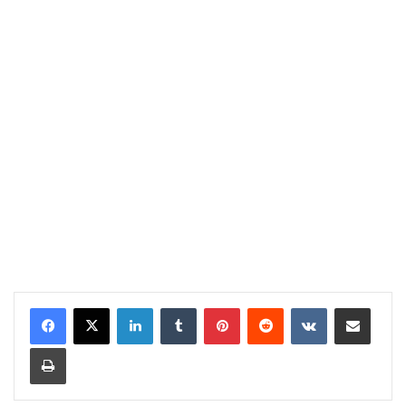
LinkedIn
Tumblr
Pinterest
Reddit
VKontakte
Share via Email
Print