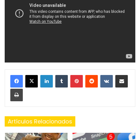
LinkedIn
Tumblr
Pinterest
Reddit
VKontakte
Share via Email
Print
Artículos Relacionados