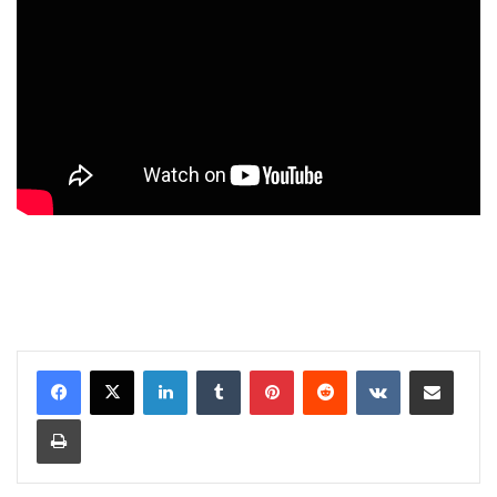
LinkedIn
Tumblr
Pinterest
Reddit
VKontakte
Share via Email
Print