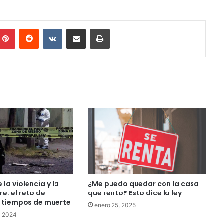
mblr
Pinterest
Reddit
VKontakte
Share via Email
Print
 la violencia y la
¿Me puedo quedar con la casa
e: el reto de
que rento? Esto dice la ley
 tiempos de muerte
enero 25, 2025
, 2024