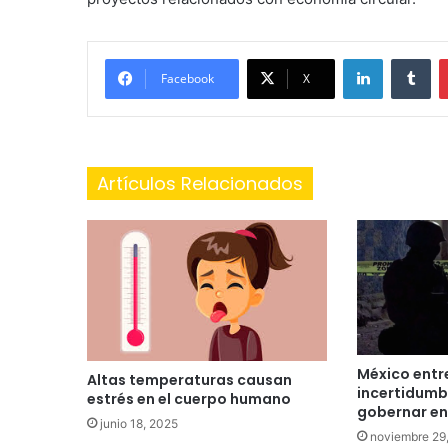
LinkedIn
Tu
Facebook
X
Artículos Relacionados
México entre
Altas temperaturas causan
incertidumbr
estrés en el cuerpo humano
gobernar en
junio 18, 2025
noviembre 29