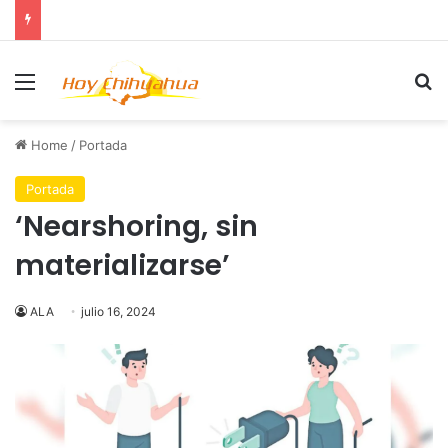
Menu
Se
Home
/
Portada
Portada
‘Nearshoring, sin
materializarse’
ALA
julio 16, 2024